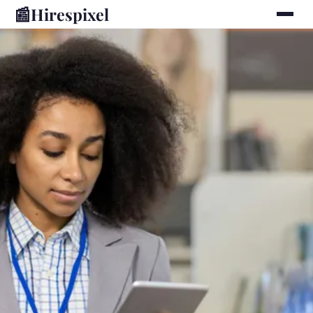
📰
Hirespixel