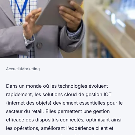
Accueil
›
Marketing
MARKETING
Maximiser l'efficacité avec les
Dans un monde où les technologies évoluent
rapidement, les solutions cloud de gestion IOT
solutions cloud de gestion IOT
(internet des objets) deviennent essentielles pour le
dans le retail
secteur du retail. Elles permettent une gestion
efficace des dispositifs connectés, optimisant ainsi
Julia
•
11 juillet 2024
•
3 min de lecture
les opérations, améliorant l'expérience client et