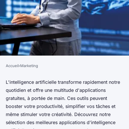
Accueil
›
Marketing
MARKETING
Découvrez les meilleures
L'intelligence artificielle transforme rapidement notre
quotidien et offre une multitude d'applications
applications d'intelligence
gratuites, à portée de main. Ces outils peuvent
artificielle gratuites
booster votre productivité, simplifier vos tâches et
même stimuler votre créativité. Découvrez notre
Julia
•
2 décembre 2024
•
12 min de lecture
sélection des meilleures applications d'intelligence