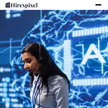
📰
Hirespixel