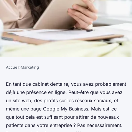
Accueil
›
Marketing
MARKETING
Quelles astuces pour optimiser
En tant que cabinet dentaire, vous avez probablement
déjà une présence en ligne. Peut-être que vous avez
le référencement local d'un
un site web, des profils sur les réseaux sociaux, et
cabinet dentaire sur Google
même une page Google My Business. Mais est-ce
My Business?
que tout cela est suffisant pour attirer de nouveaux
patients dans votre entreprise ? Pas nécessairement.
Julia
•
31 mars 2024
•
6 min de lecture