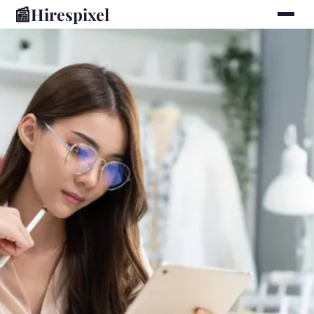
📰
Hirespixel