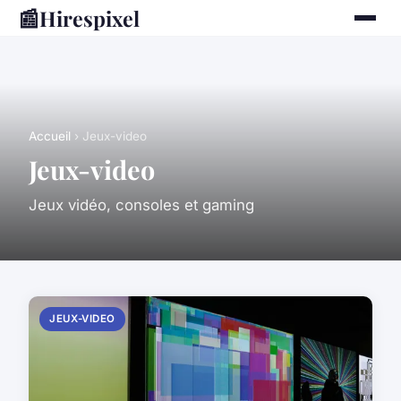
📰
Hirespixel
Accueil
› Jeux-video
Jeux-video
Jeux vidéo, consoles et gaming
JEUX-VIDEO