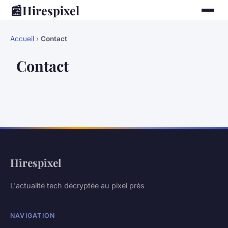
📰
Hirespixel
Accueil
›
Contact
Contact
Hirespixel
L'actualité tech décryptée au pixel près
NAVIGATION