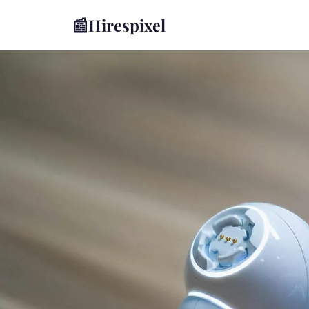
📰
Hirespixel