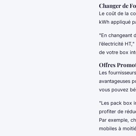
Changer de Fo
Le coût de la c
kWh appliqué par
"En changeant de
l’électricité HT
de votre box inte
Offres Promot
Les fournisseur
avantageuses po
vous pouvez bén
"Les pack box in
profiter de rédu
Par exemple, che
mobiles à moitié