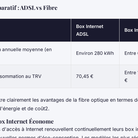
ratif : ADSL vs Fibre
Box Internet
Box In
ADSL
 annuelle moyenne (en
Environ 280 kWh
Entre
Entre 
nsommation au TRV
70,45 €
€
re clairement les avantages de la fibre optique en termes d
énergie et de coût2.
ox Internet Économe
 d'accès à Internet renouvellent continuellement leurs box i
uvelles normes d'éco-conception. Les modèles les plus réc