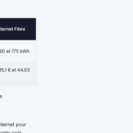
ternet Fibre
 60 et 175 kWh
15,1 € et 44,03
e
nternet pour
ents sont