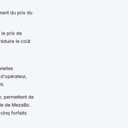
ment du prix du
 le prix de
réduire le coût
nelles
 d'opérateur,
t.
y, permettent de
icle de MezaBo.
cinq forfaits