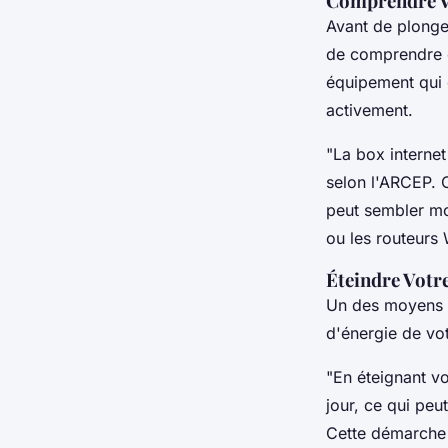
Comprendre V
Julia
•
15 janvier 2025
•
5 min de lecture
Avant de plonger
de comprendre c
équipement qui 
activement.
"La box interne
selon l'ARCEP. C
peut sembler m
ou les routeurs 
Éteindre Votre
Un des moyens l
d'énergie de vot
"En éteignant vo
jour, ce qui peut
Cette démarche e