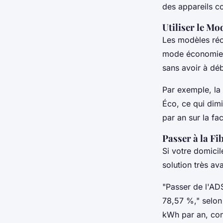
des appareils c
Utiliser le Mo
Les modèles réce
mode économie d
sans avoir à dé
Par exemple, la
Éco, ce qui dim
par an sur la fac
Passer à la Fi
Si votre domicil
solution très av
"Passer de l'AD
78,57 %," selon
kWh par an, co