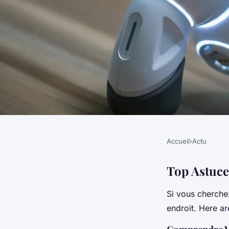
Accueil
›
Actu
ACTU
Top astuces pour réd
Top Astuce
Si vous cherche
votre box internet
endroit. Here ar