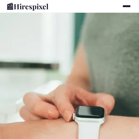
📰
Hirespixel