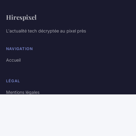
Hirespixel
L'actualité tech décryptée au pixel près
NAVIGATION
Accueil
LÉGAL
Mentions légales
Contact
© 2026 Hirespixel. Tous droits réservés.