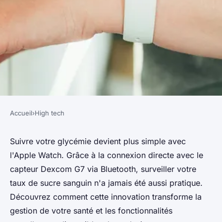
Accueil
›
High tech
HIGH TECH
Actualité high-tech : utilisez
Suivre votre glycémie devient plus simple avec
l'Apple Watch. Grâce à la connexion directe avec le
apple watch pour le suivi de
capteur Dexcom G7 via Bluetooth, surveiller votre
votre glycémie
taux de sucre sanguin n'a jamais été aussi pratique.
Découvrez comment cette innovation transforme la
Julia
•
19 juin 2024
•
3 min de lecture
gestion de votre santé et les fonctionnalités